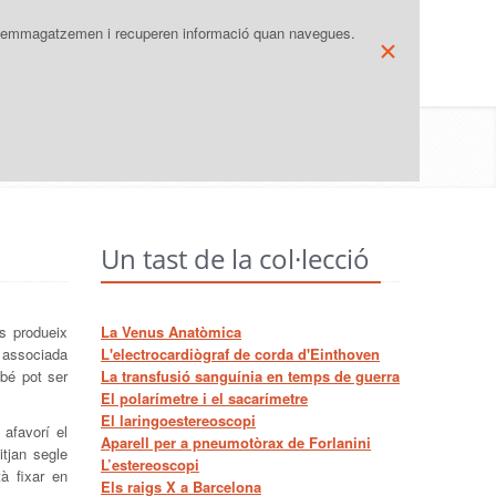
IDIOMA
MAPA WEB
que emmagatzemen i recuperen informació quan navegues.
×
NS
COL·LECCIONS
SERVEIS
s
/
Permanent
/
Un tast de la col·lecció
/
Oftalmoscòpia
Un tast de la col·lecció
es produeix
La Venus Anatòmica
, associada
L'electrocardiògraf de corda d'Einthoven
mbé pot ser
La transfusió sanguínia en temps de guerra
El polarímetre i el sacarímetre
El laringoestereoscopi
 afavorí el
Aparell per a pneumotòrax de Forlanini
tjan segle
L’estereoscopi
à fixar en
Els raigs X a Barcelona