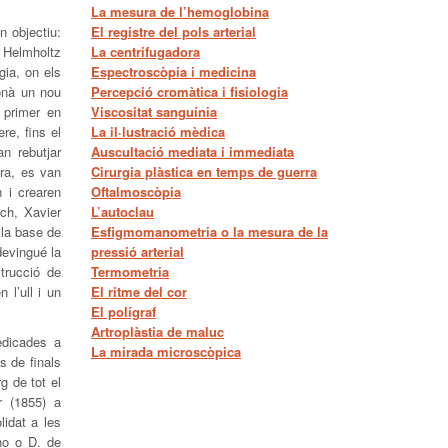
La mesura de l’hemoglobina
n objectiu:
El registre del pols arterial
n Helmholtz
La centrifugadora
gia, on els
Espectroscòpia i medicina
onà un nou
Percepció cromàtica i fisiologia
l primer en
Viscositat sanguínia
re, fins el
La il·lustració mèdica
n rebutjar
Auscultació mediata i immediata
ora, es van
Cirurgia plàstica en temps de guerra
n i crearen
Oftalmoscòpia
ich, Xavier
L’autoclau
 la base de
Esfigmomanometria o la mesura de la
devingué la
pressió arterial
trucció de
Termometria
n l’ull i un
El ritme del cor
El polígraf
Artroplàstia de maluc
edicades a
La mirada microscòpica
s de finals
rg de tot el
r (1855) a
idat a les
ho o D. de