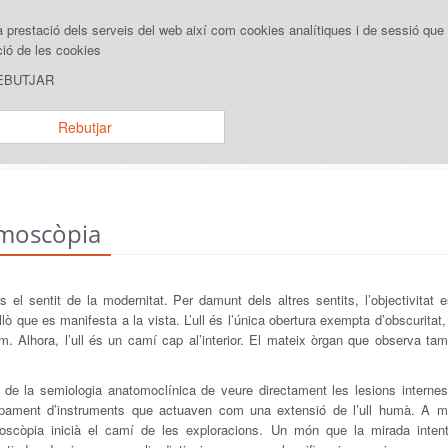
la prestació dels serveis del web així com cookies analítiques i de sessió 
ció de les cookies
MUSEU
RECURSOS
EXPOSICIO
 REBUTJAR
Rebutjar
Inici
/
Exposicion
lmoscòpia
s el sentit de la modernitat. Per damunt dels altres sentits, l’objectivitat 
llò que es manifesta a la vista. L’ull és l’única obertura exempta d’obscuritat
m. Alhora, l’ull és un camí cap al’interior. El mateix òrgan que observa ta
ó de la semiologia anatomoclínica de veure directament les lesions internes
pament d’instruments que actuaven com una extensió de l’ull humà. A mi
doscòpia inicià el camí de les exploracions. Un món que la mirada intent