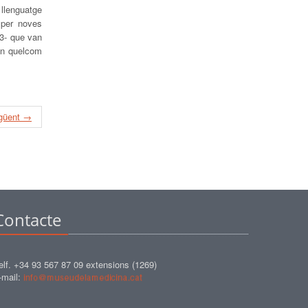
 llenguatge
 per noves
63- que van
 en quelcom
güent →
Contacte
elf. +34 93 567 87 09 extensions (1269)
-mail: