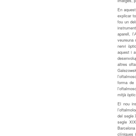
imatges, p
En aquest 
explicar t
fou un del
instrumen
aparell, l’
veureuna r
nervi òpt
aquest i a
desenvolup
altres oft
Galezowski
l’oftalmos
forma de 
l’oftalmosc
mitjà òpti
El nou in
l’oftalmol
del segle X
segle XIX
Barcelona
clíniques