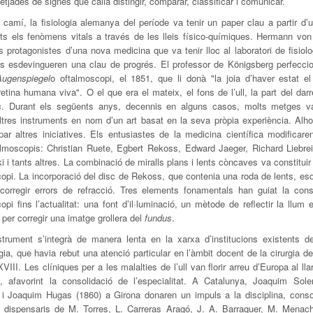
etjades de signes que calia distingir, comparar, classificar i comunicar.
camí, la fisiologia alemanya del període va tenir un paper clau a partir d’u
ots els fenòmens vitals a través de les lleis físico-químiques. Hermann vo
s protagonistes d’una nova medicina que va tenir lloc al laboratori de fisiolo
ts esdevingueren una clau de progrés. El professor de Königsberg perfecci
Augenspiegel
o oftalmoscopi, el 1851, que li donà "la joia d’haver estat e
etina humana viva". O el que era el mateix, el fons de l’ull, la part del darre
ic. Durant els següents anys, decennis en alguns casos, molts metges va
ltres instruments en nom d’un art basat en la seva pròpia experiència. Alh
ar altres iniciatives. Els entusiastes de la medicina científica modificare
almoscopis: Christian Ruete, Egbert Rekoss, Edward Jaeger, Richard Liebre
 i tants altres. La combinació de miralls plans i lents còncaves va constituir
copi. La incorporació del disc de Rekoss, que contenia una roda de lents, es
corregir errors de refracció. Tres elements fonamentals han guiat la cons
opi fins l’actualitat: una font d’il·luminació, un mètode de reflectir la llum e
c per corregir una imatge grollera del
fundus
.
strument s’integrà de manera lenta en la xarxa d’institucions existents d
ogia, que havia rebut una atenció particular en l’àmbit docent de la cirurgia de
VIII. Les clíniques per a les malalties de l’ull van florir arreu d’Europa al lla
, afavorint la consolidació de l’especialitat. A Catalunya, Joaquim Sole
 i Joaquim Hugas (1860) a Girona donaren un impuls a la disciplina, consol
 i dispensaris de M. Torres, L. Carreras Aragó, J. A. Barraquer, M. Menac