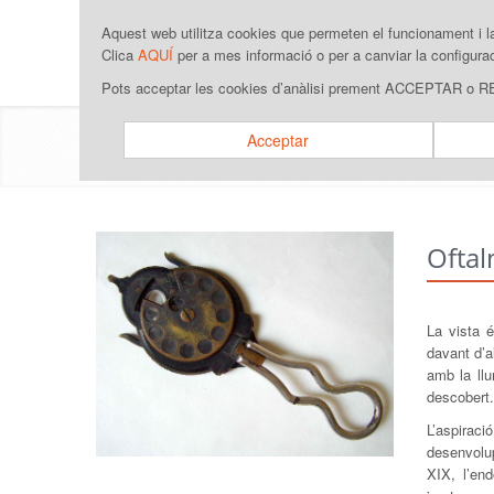
Aquest web utilitza cookies que permeten el funcionament i 
Clica
AQUÍ
per a mes informació o per a canviar la configura
Pots acceptar les cookies d’anàlisi prement ACCEPTAR o
Un tast de la col·lecció
Acceptar
Ofta
La vista é
davant d’a
amb la llu
descobert.
L’aspiraci
desenvolu
XIX, l’en