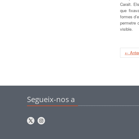
Caralt. El
que fixav
formes d’e
permetre c
visible.
← Anter
Segueix-nos a