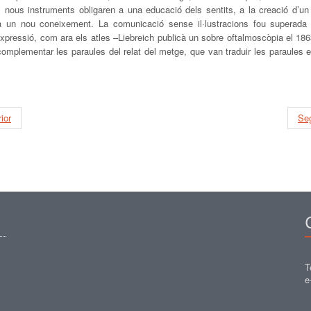
s nous instruments obligaren a una educació dels sentits, a la creació d’un
a un nou coneixement. La comunicació sense il·lustracions fou superada
xpressió, com ara els atles –Liebreich publicà un sobre oftalmoscòpia el 18
omplementar les paraules del relat del metge, que van traduir les paraules
ior
Se
T
e