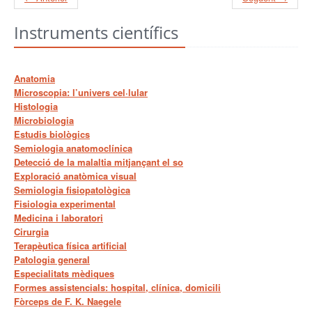
Instruments científics
Anatomia
Microscopia: l’univers cel·lular
Histologia
Microbiologia
Estudis biològics
Semiologia anatomoclínica
Detecció de la malaltia mitjançant el so
Exploració anatòmica visual
Semiologia fisiopatològica
Fisiologia experimental
Medicina i laboratori
Cirurgia
Terapèutica física artificial
Patologia general
Especialitats mèdiques
Formes assistencials: hospital, clínica, domicili
Fòrceps de F. K. Naegele