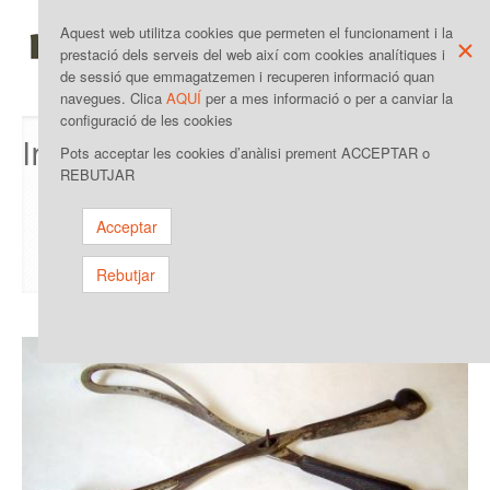
IDIOMA
MAPA WEB
Aquest web utilitza cookies que permeten el funcionament i la
×
prestació dels serveis del web així com cookies analítiques i
de sessió que emmagatzemen i recuperen informació quan
Toggle
navegues. Clica
AQUÍ
per a mes informació o per a canviar la
navigat
configuració de les cookies
Instruments científics
Pots acceptar les cookies d’anàlisi prement ACCEPTAR o
REBUTJAR
Inici
/
Col·leccions
/
Acceptar
Un passeig per la col·lecció d'instruments
/
Instruments científics
Rebutjar