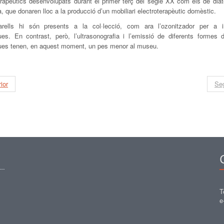
erapèutics desenvolupats durant el primer terç del segle XX com els de diat
a, que donaren lloc a la producció d’un mobiliari electroterapèutic domèstic.
arells hi són presents a la col·lecció, com ara l’ozonitzador per a i
ues. En contrast, però, l’ultrasonografia i l’emissió de diferents formes 
ques tenen, en aquest moment, un pes menor al museu.
ior
Se
T
e