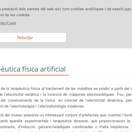
la prestació dels serveis del web així com cookies analítiques i de sessió 
ció de les cookies
MUSEU
RECURSOS
EXPOSICIO
 REBUTJAR
Rebutjar
Inici
/
Col·leccions
/
Un pas
utica física artificial
ó de la terapèutica física al tractament de les malalties es produí a partir del 
e l’electricitat estàtica i la invenció de màquines electrostàtiques. Fou, per
els coneixements de la física, en concret de l’electricitat dinàmica, per
ó de l’electroteràpia i l’electrofisiologia modernes.
ció del museu presenta un interessant conjunt d’artefactes que mostren l’evol
 amb aparells experimentals i terapèutics diversos, que proporcionaven la 
constants, d’inducció, galvano-faràdiques combinades o d’alta freqüència.