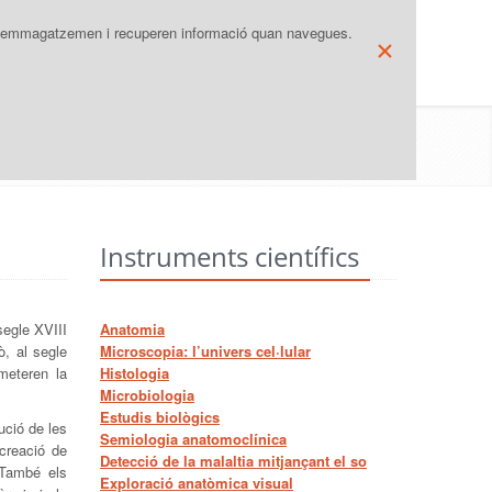
IDIOMA
MAPA WEB
que emmagatzemen i recuperen informació quan navegues.
×
NS
COL·LECCIONS
SERVEIS
seig per la col·lecció d'instruments
/
Instruments científics
Instruments científics
segle XVIII
Anatomia
ò, al segle
Microscopia: l’univers cel·lular
meteren la
Histologia
Microbiologia
Estudis biològics
ució de les
Semiologia anatomoclínica
creació de
Detecció de la malaltia mitjançant el so
 També els
Exploració anatòmica visual