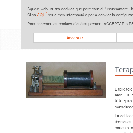
Aquest web utilitza cookies que permeten el funcionament i 
Clica
AQUÍ
per a mes informació o per a canviar la configura
Pots acceptar les cookies d’anàlisi prement ACCEPTAR o
Instruments científics
Acceptar
Terapè
L’aplicaci
amb l’ús d
XIX quan 
consolidaci
La col·lec
tècniques
corrents 