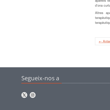
aparells t
d’ona curt
Altres ap
terapèutiq
terapèuti
← Anter
Segueix-nos a