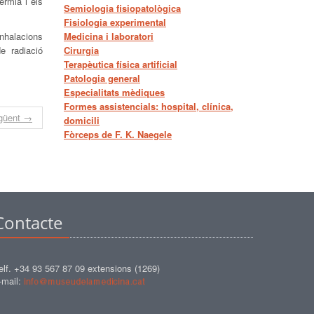
èrmia i els
Semiologia fisiopatològica
Fisiologia experimental
nhalacions
Medicina i laboratori
de radiació
Cirurgia
Terapèutica física artificial
Patologia general
Especialitats mèdiques
Formes assistencials: hospital, clínica,
güent →
domicili
Fòrceps de F. K. Naegele
Contacte
elf. +34 93 567 87 09 extensions (1269)
-mail: