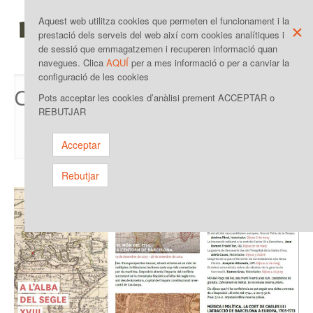
IDIOMA
MAPA WEB
Aquest web utilitza cookies que permeten el funcionament i la
×
prestació dels serveis del web així com cookies analítiques i
de sessió que emmagatzemen i recuperen informació quan
Toggle
navegues. Clica
AQUÍ
per a mes informació o per a canviar la
navigat
configuració de les cookies
Col·laboracions
Pots acceptar les cookies d’anàlisi prement ACCEPTAR o
REBUTJAR
Inici
/
Col·laboracions
/
Exposicions externes
Acceptar
Rebutjar