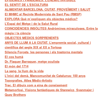
EL SENTIT DE L'ESCULTURA
ALIMENTAR BARCELONA. CIUTAT, PROVEÏMENT I SALUT
El MHMC al Recinte Modernista de Sant Pau (RMSP)
EXPLORA Què m’expliquen els objectes mèdics?
L’Espai del Metge i de la Salut Rural
COINCIDÈNCIES INSÒLITES Andròmines miraculoses. Entre la
màgia i la ciència
OBJECTES MÈDICS SORPRENENTS
ANYS DE LLUM A LA CIUTAT. L’empremta social, cultural i
científica del segle XIX al XX a Tortosa
Silencis Forçats, les persones i els trastorns mentals
El cos humà
Dr. Flaquer Barraquer, metge oculista
El món del 1714
La sang, la llum de la vida
L'inici del demà. Mancomunitat de Catalunya: 100 anys
Topografies. Atles Mèdic-Artístic
Traç. El dibuix com a eina de coneixement
Metamorfosi. Visions fantàstiques de Starewicz, Svanmajer i
Quay Brothers